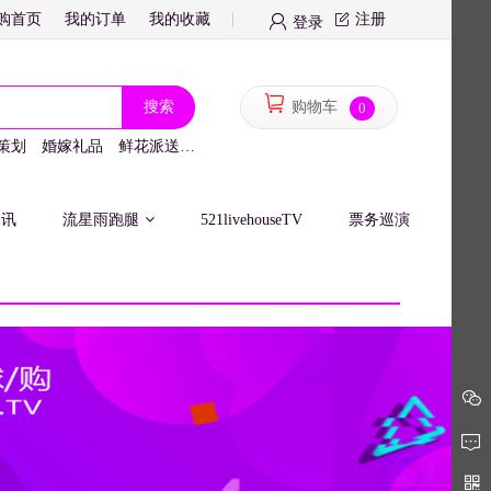
购首页
我的订单
我的收藏
注册
登录
搜索
购物车
0
策划
婚嫁礼品
鲜花派送
月光女神
别墅建材
精品服装
百货鞋包
资讯
流星雨跑腿
521livehouseTV
票务巡演
全球