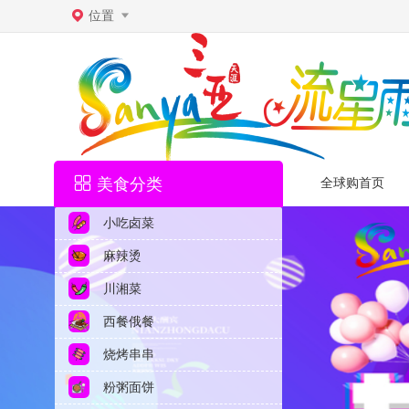
位置
美食分类
全球购首页
小吃卤菜
麻辣烫
川湘菜
西餐俄餐
烧烤串串
粉粥面饼