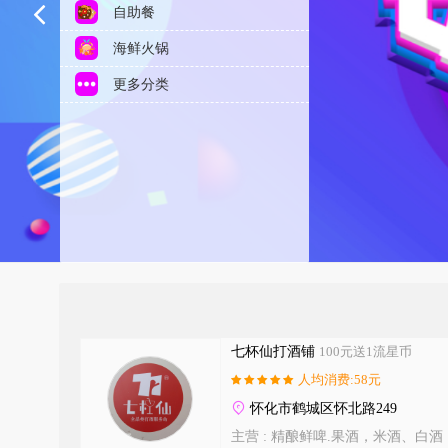
自助餐
海鲜火锅
更多分类
七杯仙打酒铺
100元送1流星币
人均消费:58元
怀化市鹤城区怀北路249
主营 :
精酿鲜啤.果酒，米酒、白酒