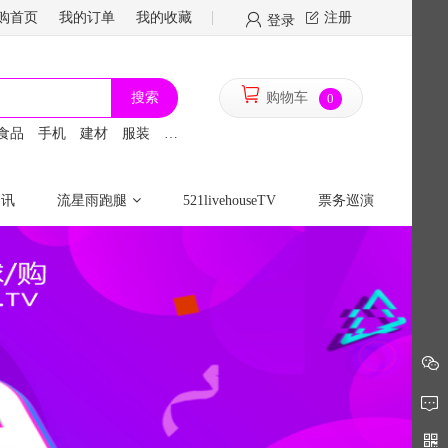
购首页
我的订单
我的收藏
注册
登录
搜索
购物车
0
食品
手机
建材
服装
鞋包
车市
资讯
流星雨跑腿
521livehouseTV
票务巡演
全球