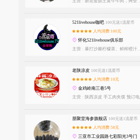
主营 :
新晃金膘土黄牛牛肉，烤全羊，杀年猪，烧烤，火锅 预定电话18885422511
521livehouse咖吧
100元送1流星币
人均消费:100元
怀化521livehouse俱乐部
主营 :
暴打沙棘柠檬茶、鲜榨橙汁维生素C、 预订热线：13337599521
老陕凉皮
100元送1流星币
人均消费:10元
金鸡岭南三巷5号
主营 :
陕西凉皮 手工肉夹馍 预订电话:16608915636
朋聚堂海参旗舰店
100元送1流星币
人均消费:58元
三亚市工业园路七彩阳光3号门