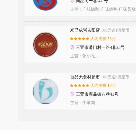
商品街一巷 47 号
主营 :
广味烧鹅 广味烧鸭 广味叉烧
米已成粥吉阳店
100元送1流星币
人均消费:58元
三亚市港门村一路4巷23号
主营 :
粥小吃。
百品天食材超市
100元送0流星币
人均消费:10元
三亚市商品街八巷41号
主营 :
牛羊肉、