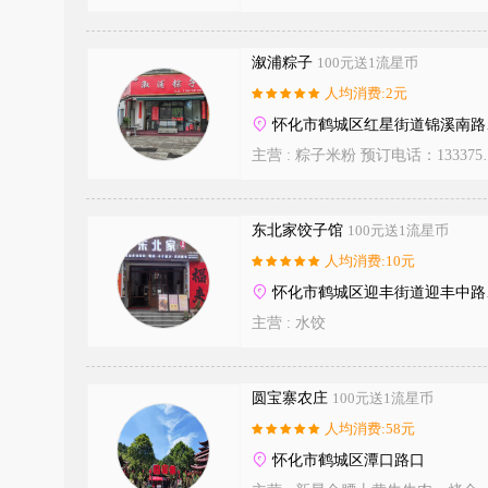
溆浦粽子
100元送1流星币
人均消费:2元
怀化市鹤城区红星街道锦溪南路387
主营 :
粽子米粉 预订电话：13337599521
东北家饺子馆
100元送1流星币
人均消费:10元
怀化市鹤城区迎丰街道迎丰中路(刘霖第一街)1栋131B
主营 :
水饺
圆宝寨农庄
100元送1流星币
人均消费:58元
怀化市鹤城区潭口路口